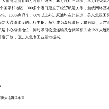
大窑湾港拥有45万吨原油码头、40万吨矿石码头、20万吨级集
多个国家和地区、300多个港口建立了经贸航运关系，航线网络基
装箱、100%商品车、60%以上外进原油均在此转运，是东北亚国
海陆大通道建设的运行中枢。获批成为离境港后，将有助于大窑
航运中心枢纽地位，同时吸引物流运输及仓储等相关企业在大连
开发开放，促进东北老工业基地振兴。
事
璀璨大连再添华章