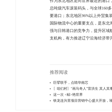
作为东北地区走向世界最近的港口，
总吨级汽车滚装码头，与全球160
要港口；东北地区96%以上外贸集
国际物流中心的重要支点，是东北
强与日韩港口的竞争力，提升区域
支机构，有力推进辽宁沿海经济带
推荐阅读
巨擘联手，点睛华南芯​
〖咱们村〗“画马奇人”雷洪生 其人其
这一次 <鲸>艳世界
铁龙连兴里项目营销中心盛大开放，