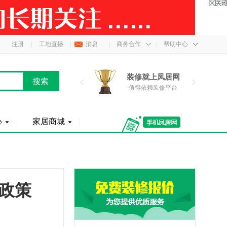
注册
工地直播
消息
商务合作
帮助中心
装修就上凤居网
装修就上凤居网
装
值得依赖装修平台
值得依赖装修平台
值
心
家居商城
政策