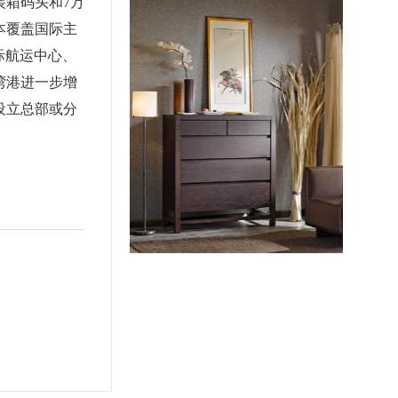
装箱码头和7万
本覆盖国际主
际航运中心、
刘立新
2018-01-05
湾港进一步增
不错，我很喜欢！
设立总部或分
金世纪
2017-03-15
金世纪装饰的施工非常细致，设计师也
很有亲和力
龙应台
2018-07-04
不包吃的冯绍峰沙发是否费安抚沙发是
金螳螂家
2018-07-04