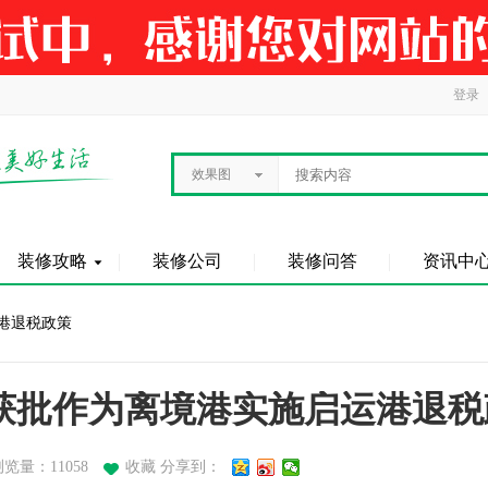
登录
效果图
装修攻略
装修公司
装修问答
资讯中
港退税政策
获批作为离境港实施启运港退税
浏览量：11058
收藏
分享到：