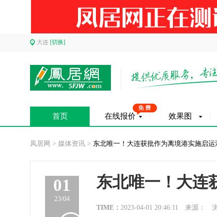
大连
[切换]
首页
在线报价
效果图
凤居网
>
媒体资讯
>
东北唯一！大连获批作为离境港实施启运
东北唯一！大连
01
23/04
TIME：
2023-04-01 20:46:11
来源：