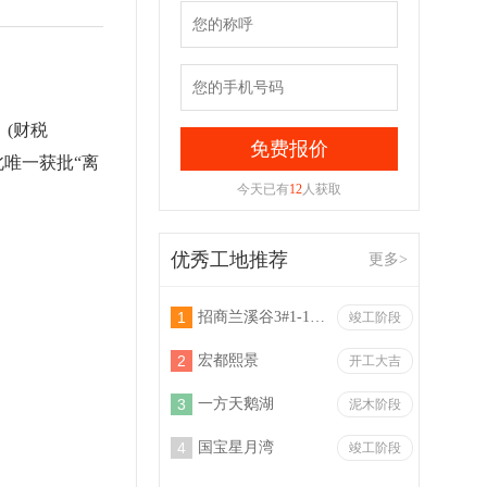
(财税
金世纪
2017-03-15
北唯一获批“离
金世纪装饰的施工非常细致，设计师也
今天已有
12
人获取
很有亲和力
优秀工地推荐
更多>
龙应台
2018-07-04
不包吃的冯绍峰沙发是否费安抚沙发是
1
招商兰溪谷3#1-1301
竣工阶段
2
宏都熙景
开工大吉
金螳螂家
2018-07-04
3
一方天鹅湖
泥木阶段
金坛路金坛路金坛路金坛路金坛路金坛
4
国宝星月湾
竣工阶段
路金坛路金坛路金坛路金坛路金坛路金
坛路金坛路金坛路金坛路金坛路金坛路