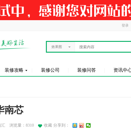
登录
效果图
装修攻略
装修公司
装修问答
资讯中
南芯​
南汇
浏览量：8310
收藏
分享到：