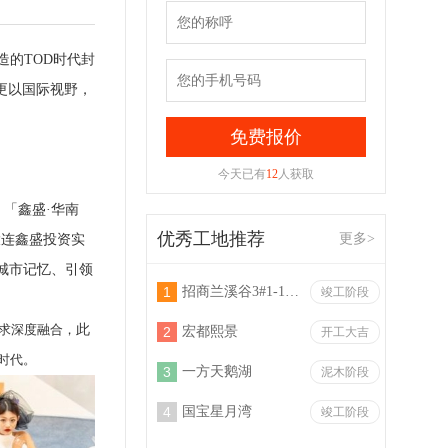
金世纪
2017-03-15
造的TOD时代封
更以国际视野，
金世纪装饰的施工非常细致，设计师也
很有亲和力
今天已有
12
人获取
龙应台
2018-07-04
，「鑫盛·华南
不包吃的冯绍峰沙发是否费安抚沙发是
优秀工地推荐
更多>
大连鑫盛投资实
城市记忆、引领
1
招商兰溪谷3#1-1301
竣工阶段
金螳螂家
2018-07-04
需求深度融合，
此
2
宏都熙景
开工大吉
金坛路金坛路金坛路金坛路金坛路金坛
路金坛路金坛路金坛路金坛路金坛路金
0时代。
3
一方天鹅湖
泥木阶段
坛路金坛路金坛路金坛路金坛路金坛路
金坛路金坛路金坛路金坛路金坛路金坛
路金坛路金坛路金坛路金坛路金坛路金
4
国宝星月湾
竣工阶段
金螳螂家
2018-07-04
坛路金坛路金坛路金坛路金坛路金坛路
金坛路金坛路金坛路金坛路金坛路金坛