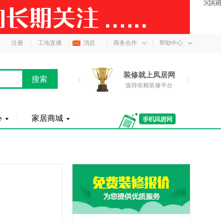
注册
工地直播
消息
商务合作
帮助中心
装修就上凤居网
装修就上凤居网
装
值得依赖装修平台
值得依赖装修平台
值
心
家居商城