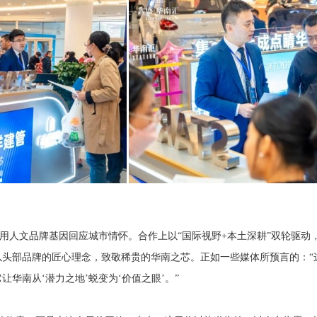
项目用人文品牌基因回应城市情怀。合作上以“国际视野+本土深耕”双轮驱动
以头部品牌的匠心理念，致敬稀贵的华南之
芯
。正如一些媒体所预言的：
华南从‘潜力之地’蜕变为‘价值之眼’。”