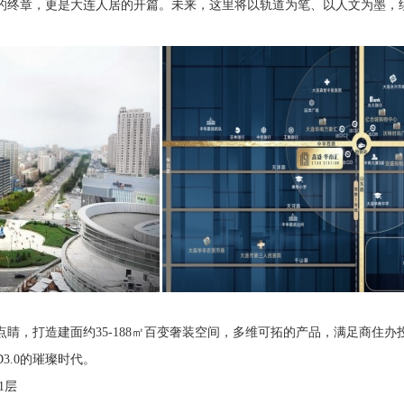
的终章，更是大连人居的开篇。未来，这里将以轨道为笔、以人文为墨，续
点睛，打造建面约35-188㎡百变奢装空间，多维可拓的产品，满足商住办
3.0的璀璨时代。
1层