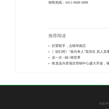
销售热线：
0411-8688 6888
推荐阅读
巨擘联手，点睛华南芯​
〖咱们村〗“画马奇人”雷洪生 其人其
这一次 <鲸>艳世界
铁龙连兴里项目营销中心盛大开放，
免责声